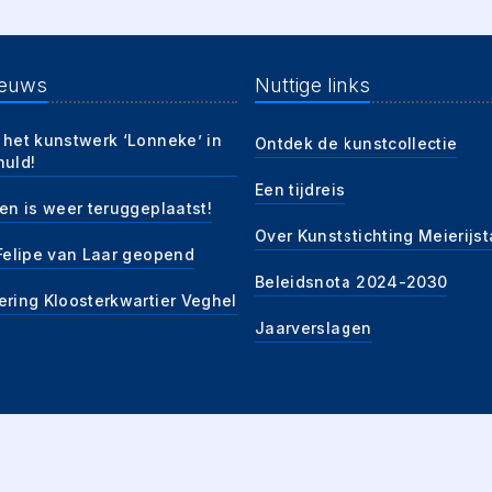
ieuws
Nuttige links
 het kunstwerk ‘Lonneke’ in
Ontdek de kunstcollectie
huld!
Een tijdreis
en is weer teruggeplaatst!
Over Kunststichting Meierijs
 Felipe van Laar geopend
Beleidsnota 2024-2030
ering Kloosterkwartier Veghel
Jaarverslagen
tstichting Meierijstad, 2026
|
Algemene voorwaarden
|
Privacybeleid
|
KvK 75