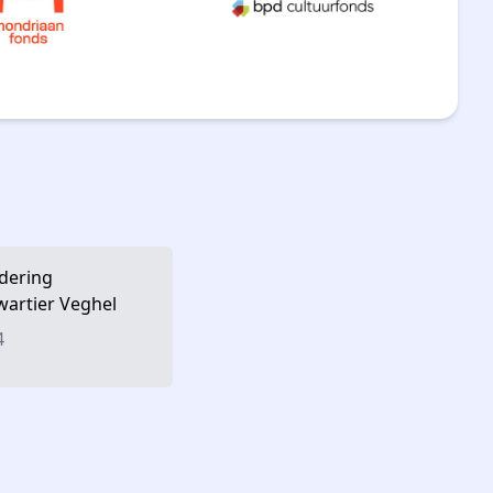
dering
wartier Veghel
4