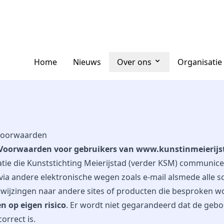
Home
Nieuws
Over ons
Organisatie
voorwaarden
Voorwaarden voor gebruikers van www.kunstinmeierijs
atie die Kunststichting Meierijstad (verder KSM) communice
via andere elektronische wegen zoals e-mail alsmede alle s
rwijzingen naar andere sites of producten die besproken w
n op eigen risico
. Er wordt niet gegarandeerd dat de geb
orrect is.