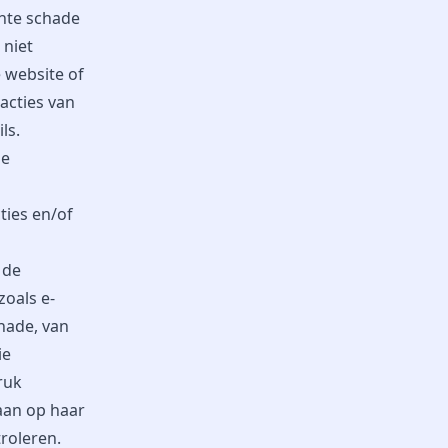
hte schade
 niet
 website of
acties van
ls.
ie
ties en/of
 de
zoals e-
hade, van
ie
ruk
aan op haar
roleren.