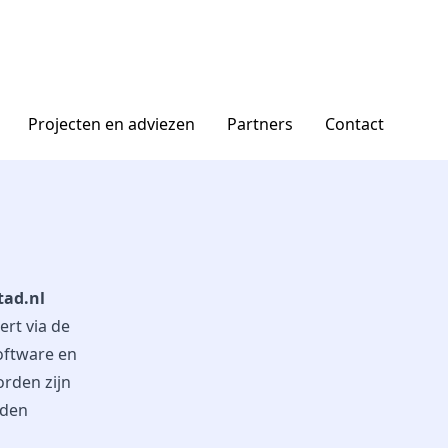
Projecten en adviezen
Partners
Contact
tad.nl
ert via de
oftware en
orden zijn
oden