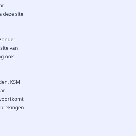
or
a deze site
 zonder
site van
ng ook
jden. KSM
aar
t voortkomt
erbrekingen