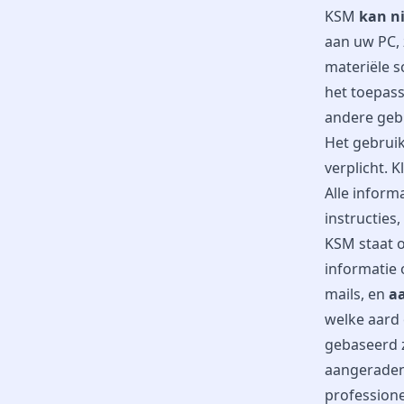
KSM
kan ni
aan uw PC, 
materiële s
het toepass
andere gebr
Het gebruik
verplicht. K
Alle inform
instructies
KSM staat o
informatie 
mails, en
a
welke aard 
gebaseerd z
aangeraden 
professione