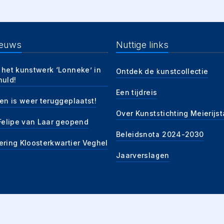
ieuws
Nuttige links
 het kunstwerk ‘Lonneke’ in
Ontdek de kunstcollectie
huld!
Een tijdreis
en is weer teruggeplaatst!
Over Kunststichting Meierijs
 Felipe van Laar geopend
Beleidsnota 2024-2030
ering Kloosterkwartier Veghel
Jaarverslagen
tstichting Meierijstad, 2026
|
Algemene voorwaarden
|
Privacybeleid
|
KvK 75