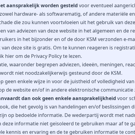
et aansprakelijk worden gesteld
voor eventueel aangeric
zowel hardware- als softwarematig, of andere materiële en
chade die zou kunnen voortvloeien uit het gebruik van deze
en van adviezen van deze website in het algemeen en de re
uikers in het bijzonder en of de door KSM verzonden e-mai
 van deze site is gratis. Om te kunnen reageren is registrat
lik
hier
om de Privacy Policy te lezen.
atie, waaronder begrepen adviezen, ideeën, meningen, reac
, wordt niet noodzakelijkerwijs gesteund door de KSM.
p geen enkele wijze in voor de juistheid of volledigheid van
op de website en/of in andere elektronische communicatie 
anvaardt dan ook geen enkele aansprakelijkheid
voor sc
ook, die het gevolg is van handelingen en/of beslissingen d
ijn op bedoelde informatie. De wederpartij wordt met nad
deze informatie niet geïsoleerd te gebruiken maar af te g
le kennis en ervaring en de te gebruiken informatie te cont